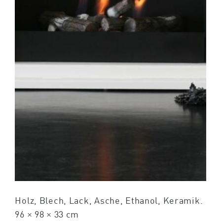
Holz, Blech, Lack, Asche, Ethanol, Keramik.
96 × 98 × 33 cm