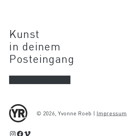
Kunst
in deinem
Posteingang
Newsletter abonnieren
© 2026, Yvonne Roeb |
Impressum
Schaue Feed, Reels und Storys auf Instagram von Yvonne Roeb
Facebook
Schaue Videos auf Vimeo über Yvonne Roeb