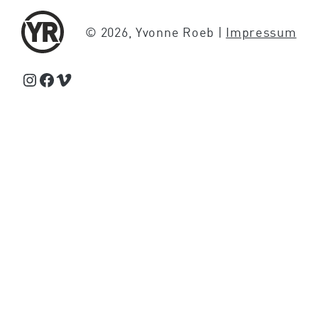
© 2026, Yvonne Roeb |
Impressum
Schaue Feed, Reels und Storys auf Instagram von Yvonne Roeb
Facebook
Schaue Videos auf Vimeo über Yvonne Roeb