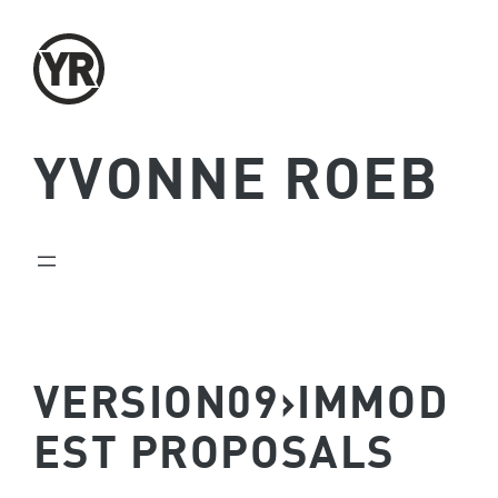
Zum
Inhalt
springen
YVONNE ROEB
VERSION09›IMMOD
EST PROPOSALS