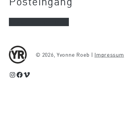
Posteingang
Newsletter abonnieren
© 2026, Yvonne Roeb |
Impressum
Schaue Feed, Reels und Storys auf Instagram von Yvonne Roeb
Facebook
Schaue Videos auf Vimeo über Yvonne Roeb