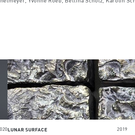
chelmeyer, Yvonne Roeb, Bettina Scholz, Karolin Sc
020
2019
LUNAR SURFACE