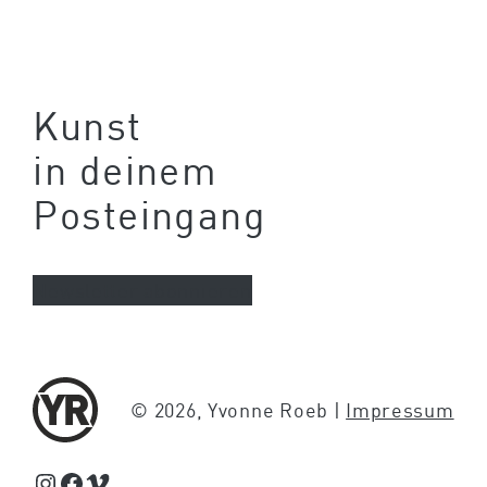
Kunst
in deinem
Posteingang
Newsletter abonnieren
© 2026, Yvonne Roeb |
Impressum
Schaue Feed, Reels und Storys auf Instagram von Yvonne Roeb
Facebook
Schaue Videos auf Vimeo über Yvonne Roeb