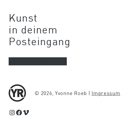
Kunst
in deinem
Posteingang
Newsletter abonnieren
© 2026, Yvonne Roeb |
Impressum
Schaue Feed, Reels und Storys auf Instagram von Yvonne Roeb
Facebook
Schaue Videos auf Vimeo über Yvonne Roeb