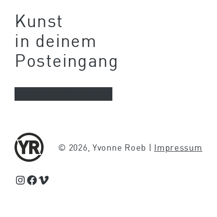
Kunst
in deinem
Posteingang
Newsletter abonnieren
© 2026, Yvonne Roeb |
Impressum
Schaue Feed, Reels und Storys auf Instagram von Yvonne Roeb
Facebook
Schaue Videos auf Vimeo über Yvonne Roeb