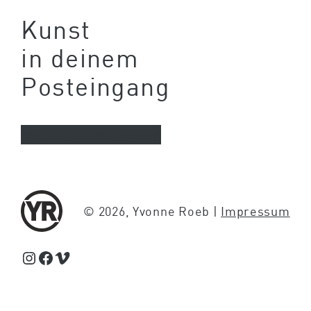
Kunst
in deinem
Posteingang
Newsletter abonnieren
© 2026, Yvonne Roeb |
Impressum
Schaue Feed, Reels und Storys auf Instagram von Yvonne Roeb
Facebook
Schaue Videos auf Vimeo über Yvonne Roeb