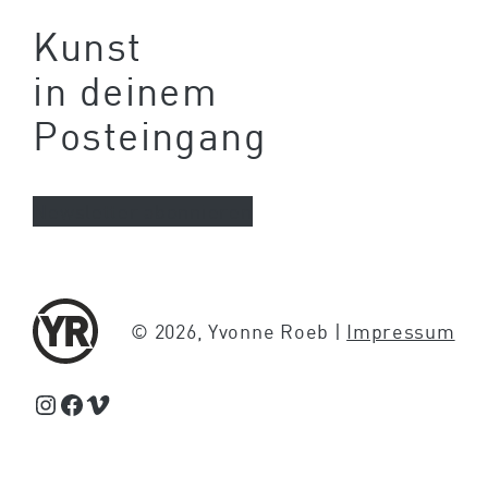
Kunst
in deinem
Posteingang
Newsletter abonnieren
© 2026, Yvonne Roeb |
Impressum
Schaue Feed, Reels und Storys auf Instagram von Yvonne Roeb
Facebook
Schaue Videos auf Vimeo über Yvonne Roeb