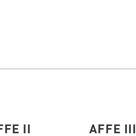
FFE II
AFFE II