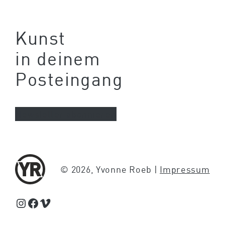
Kunst
in deinem
Posteingang
Newsletter abonnieren
© 2026, Yvonne Roeb |
Impressum
Schaue Feed, Reels und Storys auf Instagram von Yvonne Roeb
Facebook
Schaue Videos auf Vimeo über Yvonne Roeb