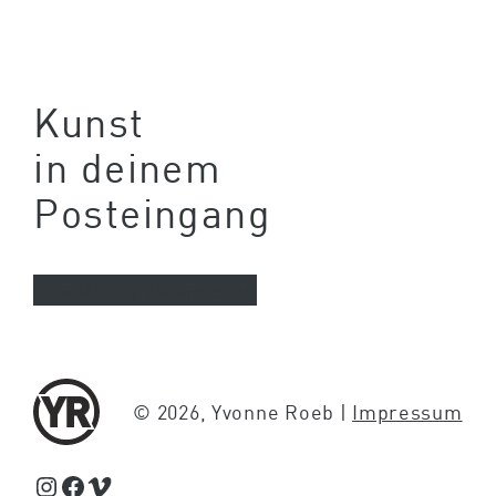
Kunst
in deinem
Posteingang
Newsletter abonnieren
© 2026, Yvonne Roeb |
Impressum
Schaue Feed, Reels und Storys auf Instagram von Yvonne Roeb
Facebook
Schaue Videos auf Vimeo über Yvonne Roeb