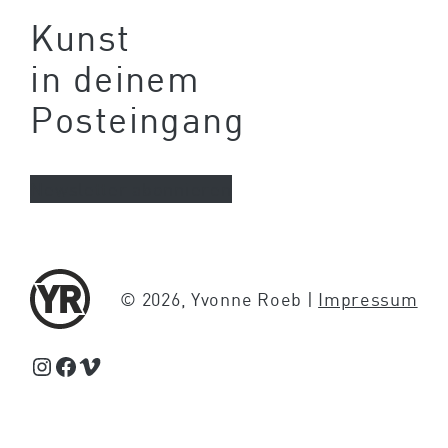
Kunst
in deinem
Posteingang
Newsletter abonnieren
© 2026, Yvonne Roeb |
Impressum
Schaue Feed, Reels und Storys auf Instagram von Yvonne Roeb
Facebook
Schaue Videos auf Vimeo über Yvonne Roeb