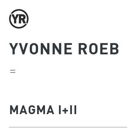
Zum
Inhalt
springen
YVONNE ROEB
MAGMA I+II