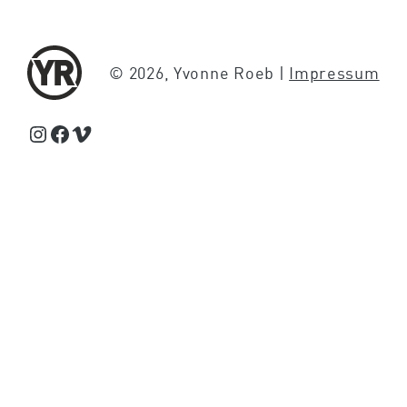
© 2026, Yvonne Roeb |
Impressum
Schaue Feed, Reels und Storys auf Instagram von Yvonne Roeb
Facebook
Schaue Videos auf Vimeo über Yvonne Roeb