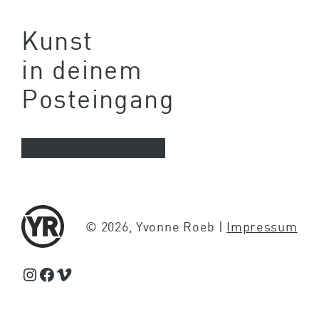
Kunst
in deinem
Posteingang
Newsletter abonnieren
© 2026, Yvonne Roeb |
Impressum
Schaue Feed, Reels und Storys auf Instagram von Yvonne Roeb
Facebook
Schaue Videos auf Vimeo über Yvonne Roeb