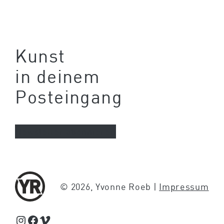
Kunst
in deinem
Posteingang
Newsletter abonnieren
© 2026, Yvonne Roeb |
Impressum
Schaue Feed, Reels und Storys auf Instagram von Yvonne Roeb
Facebook
Schaue Videos auf Vimeo über Yvonne Roeb