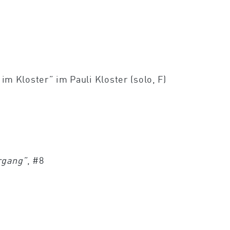
m Kloster” im Pauli Kloster (solo, F)
rgang”
, #8