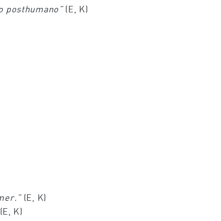
lo posthumano”
(E, K)
mer.”
(E, K)
(E, K)