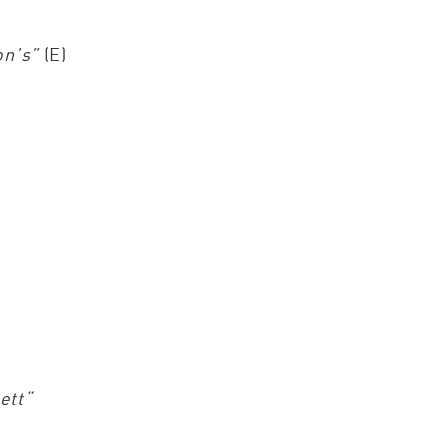
on’s”
(E)
ett“