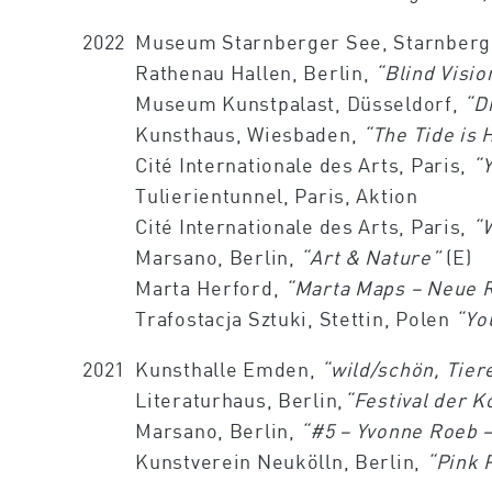
2022
Museum Starnberger See, Starnber
Rathenau Hallen, Berlin,
“Blind Visio
Museum Kunstpalast, Düsseldorf,
“D
Kunsthaus, Wiesbaden,
“The Tide is 
Cité Internationale des Arts, Paris,
“
Tulierientunnel, Paris, Aktion
Cité Internationale des Arts, Paris,
“
Marsano, Berlin,
“Art & Nature”
(E)
Marta Herford,
“Marta Maps – Neue 
Trafostacja Sztuki, Stettin, Polen
“Yo
2021
Kunsthalle Emden,
“wild/schön, Tier
Literaturhaus, Berlin,
“Festival der 
Marsano, Berlin,
“#5 – Yvonne Roeb –
Kunstverein Neukölln, Berlin,
“Pink 