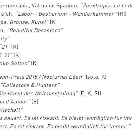
temporània, Valencia, Spanien,
“Zoextropía. Lo bel
reich,
“Labor – Bestiarium – Wunderkammer”
(RI)
ips, Bronze, Kunst”
(K)
in,
“Beautiful Desasters”
uty”
¯21
“
(K)
2¯21
“
(K)
nke Gottes”
(K)
ann-Preis 2018 / Nocturnal Eden”
(solo, K)
“Collectors & Hunters”
ie Kunst der Weltausstellung”
(E, K, RI)
lon d‘Amour”
(E)
llschaft”
s dauert. Es ist riskant. Es bleibt womöglich für im
rt. Es ist riskant. Es bleibt womöglich für immer.”