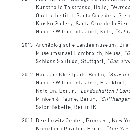
Kunsthalle Talstrasse, Halle,
“Mythos
Goethe Institut, Santa Cruz de la Sier
Kiosko Gallery, Santa Cruz de la Sier
Galerie Wilma Tolksdorf, Köln,
“Art 
2013
Archäologische Landesmuseum, Bra
Museumsinsel Hombroich, Neuss,
“D
Schloss Solitude, Stuttgart,
“Das orn
2012
Haus am Kleistpark, Berlin,
“Konstel
Galerie Wilma Tolksdorf, Frankfurt,
Note On, Berlin,
“Landschaften | La
Minken & Palme, Berlin,
“Cliffhanger
Salon Babette, Berlin (K)
2011
Dershowitz Center, Brooklyn, New Y
Kreuzberg Pavillon, Berlin,
“The Grea