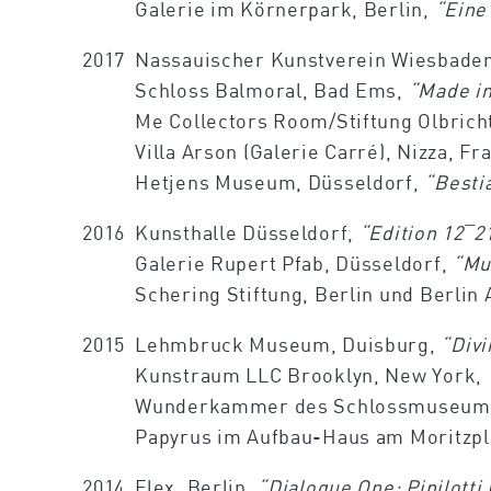
Galerie im Körnerpark, Berlin,
“Eine
2017
Nassauischer Kunstverein Wiesbade
Schloss Balmoral, Bad Ems,
“Made i
Me Collectors Room/Stiftung Olbricht
Villa Arson (Galerie Carré), Nizza, F
Hetjens Museum, Düsseldorf,
“Besti
2016
Kunsthalle Düsseldorf,
“Edition
12¯2
Galerie Rupert Pfab, Düsseldorf,
“Mu
Schering Stiftung, Berlin und Berli
2015
Lehmbruck Museum, Duisburg,
“Divi
Kunstraum LLC Brooklyn, New York,
Wunderkammer des Schlossmuseum
Papyrus im Aufbau-Haus am Moritzpla
2014
Flex, Berlin,
“Dialogue One: Pipilotti