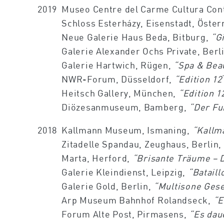
2019
Museo Centre del Carme Cultura Con
Schloss Esterházy, Eisenstadt, Öster
Neue Galerie Haus Beda, Bitburg,
“G
Galerie Alexander Ochs Private, Berl
Galerie Hartwich, Rügen,
“Spa & Bea
NWR-Forum, Düsseldorf,
“Edition
12
Heitsch Gallery, München,
“Edition
1
Diözesanmuseum, Bamberg,
“Der Fu
2018
Kallmann Museum, Ismaning,
“Kallm
Zitadelle Spandau, Zeughaus, Berlin,
Marta, Herford,
“Brisante Träume – D
Galerie Kleindienst, Leipzig,
“Batail
Galerie Gold, Berlin,
“Multisone Gese
Arp Museum Bahnhof Rolandseck,
“E
Forum Alte Post, Pirmasens,
“Es daue