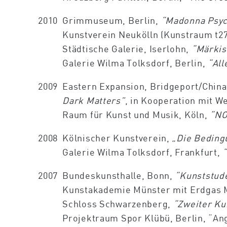
2010
Grimmuseum, Berlin,
“Madonna Psyc
Kunstverein Neukölln (Kunstraum t2
Städtische Galerie, Iserlohn,
“Märkis
Galerie Wilma Tolksdorf, Berlin,
“All
2009
Eastern Expansion, Bridgeport/Chin
Dark Matters”
, in Kooperation mit W
Raum für Kunst und Musik, Köln,
“NO
2008
Kölnischer Kunstverein,
„Die Beding
Galerie Wilma Tolksdorf, Frankfurt,
2007
Bundeskunsthalle, Bonn,
“Kunststude
Kunstakademie Münster mit Erdgas 
Schloss Schwarzenberg,
“Zweiter Ku
Projektraum Spor Klübü, Berlin, “An