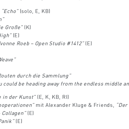
g
“Echo”
(solo, E, KB)
n”
ie Große”
(K)
High”
(E)
Yvonne Roeb – Open Studio #1412”
(E)
Weave”
Routen durch die Sammlung”
u could be heading away from the endless middle an
e in der Kunst”
(E, K, KB, RI)
Kooperationen”
mit Alexander Kluge & Friends,
“Der
 Collagen”
(E)
Panik”
(E)