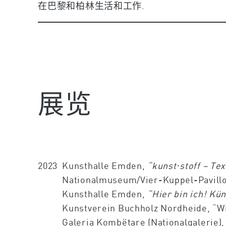
在巴黎和柏林生活和工作.
展览
2023
Kunsthalle Emden,
“kunst⋅stoff – Tex
Nationalmuseum/Vier-Kuppel-Pavillo
Kunsthalle Emden,
“Hier bin ich! Kü
Kunstverein Buchholz Nordheide, “Wi
Galeria Kombëtare (Nationalgalerie),