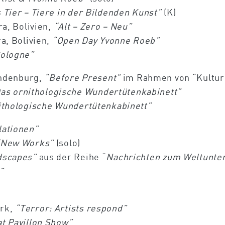
 Tier – Tiere in der Bildenden Kunst”
(K)
ra, Bolivien,
“Alt – Zero – Neu”
ra, Bolivien,
“Open Day Yvonne Roeb”
Cologne”
ndenburg,
“Before Present”
im Rahmen von “Kultur i
as ornithologische Wundertütenkabinett”
ithologische Wundertütenkabinett”
lationen”
“New Works”
(solo)
ndscapes”
aus der Reihe “
Nachrichten zum Weltunte
”
ork,
“Terror: Artists respond”
t Pavillon Show”