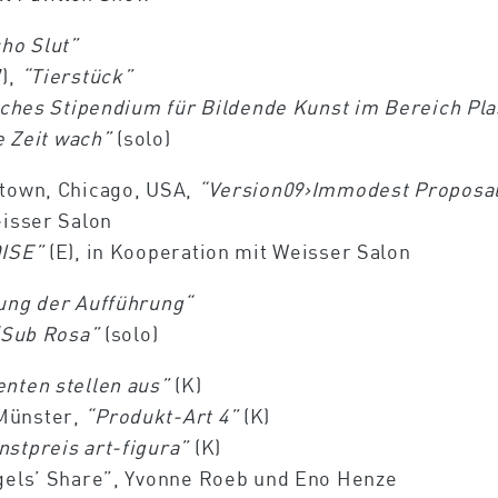
ho Slut”
7),
“Tierstück”
ches Stipendium für Bildende Kunst im Bereich Pla
e Zeit wach”
(solo)
atown, Chicago, USA,
“Version09›Immodest Proposa
eisser Salon
ISE”
(E), in Kooperation mit Weisser Salon
ung der Aufführung“
“Sub Rosa”
(solo)
nten stellen aus”
(K)
Münster,
“Produkt-Art 4”
(K)
nstpreis art-figura”
(K)
gels’ Share”, Yvonne Roeb und Eno Henze