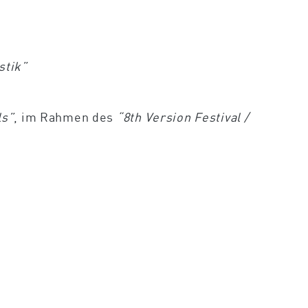
stik”
ls”
, im Rahmen des
“8th Version Festival /