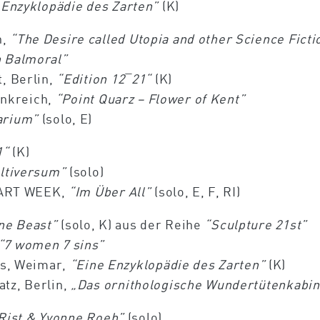
 Enzyklopädie des Zarten”
(K)
n,
“The Desire called Utopia and other Science Ficti
n Balmoral”
, Berlin,
“Edition
12¯21
“
(K)
rankreich,
“Point Quarz – Flower of Kent”
arium”
(solo, E)
1
“
(K)
ltiversum”
(solo)
n ART WEEK,
“Im Über All”
(solo, E, F, RI)
ne Beast”
(solo, K) aus der Reihe
“Sculpture 21st”
“7 women 7 sins”
s, Weimar,
“Eine Enzyklopädie des Zarten”
(K)
tz, Berlin,
„Das ornithologische Wundertütenkabin
 Rist & Yvonne Roeb”
(solo)