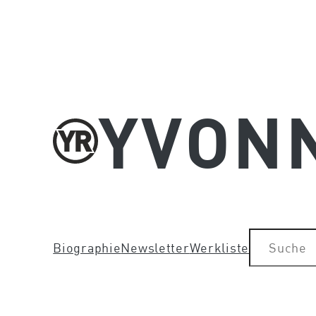
跳
至
主
要
內
YVON
容
搜
Biographie
Newsletter
Werkliste
尋