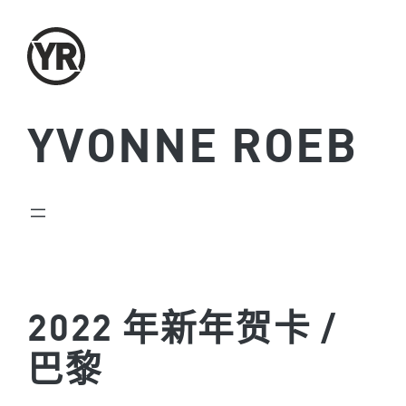
跳
至
主
要
內
YVONNE ROEB
容
2022 年新年贺卡 /
巴黎