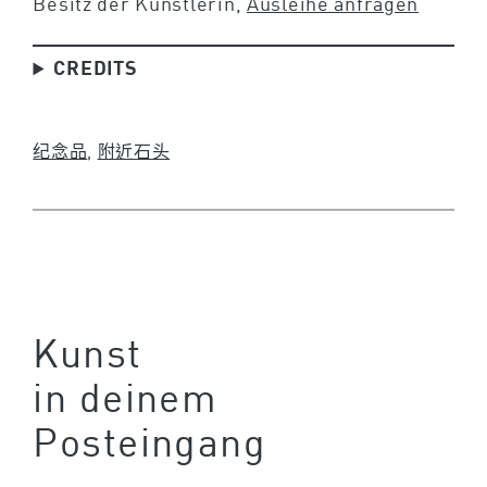
Besitz der Künstlerin,
Ausleihe anfragen
CREDITS
纪念品
, 
附近
石头
Kunst
in deinem
Posteingang