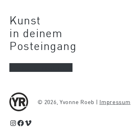
Kunst
in deinem
Posteingang
Newsletter abonnieren
© 2026, Yvonne Roeb |
Impressum
Schaue Feed, Reels und Storys auf Instagram von Yvonne Roeb
Facebook
Schaue Videos auf Vimeo über Yvonne Roeb