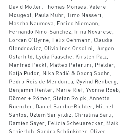
David Möller, Thomas Monses, Valère
Mougeot, Paula Muhr, Timo Nasseri,
Mascha Naumova, Enrico Niemann,
Fernando Niño-Sánchez, Irina Novarese,
Lorcan O’Byrne, Felix Oehmann, Claudia
Olendrowicz, Olivia Ines Orsolini, Jurgen
Ostarhild, Lydia Paasche, Kirsten Palz,
Manfred Peckl, Matteo Peterlini, Pfelder,
Katja Pudor, Nika Radić & Georg Spehr,
Pedro Reis de Mendonca, Øyvind Renberg,
Benjamin Renter, Marie Rief, Yvonne Roeb,
Römer + Römer, Stefan Roigk, Annette
Ruenzler, Daniel Sambo-Richter, Michel
Santos, Özlem Sarıyıldız, Christina Sarli,
Damien Sayer, Felicia Scheuerecker, Maik
Schierloh, Sandra Schlipköter, Oliver