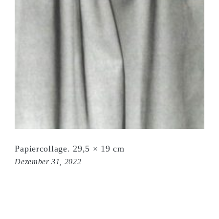
Papiercollage. 29,5 × 19 cm
Dezember 31, 2022