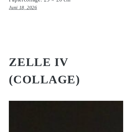
Juni 18, 2026
ZELLE IV
(COLLAGE)