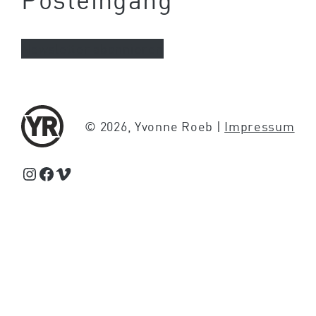
Newsletter abonnieren
© 2026, Yvonne Roeb |
Impressum
Schaue Feed, Reels und Storys auf Instagram von Yvonne Roeb
Facebook
Schaue Videos auf Vimeo über Yvonne Roeb