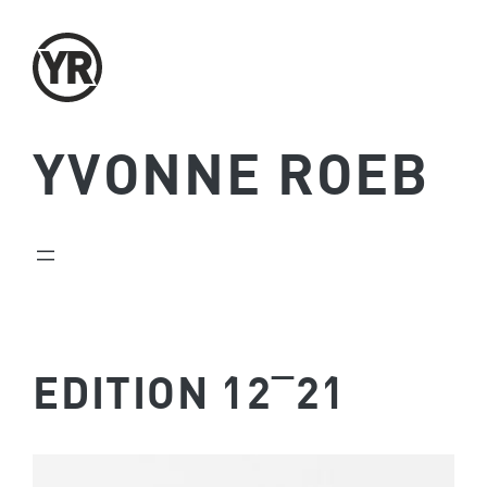
Zum
Inhalt
springen
YVONNE ROEB
EDITION 12¯21