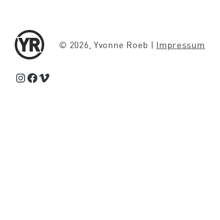
© 2026, Yvonne Roeb |
Impressum
Schaue Feed, Reels und Storys auf Instagram von Yvonne Roeb
Facebook
Schaue Videos auf Vimeo über Yvonne Roeb