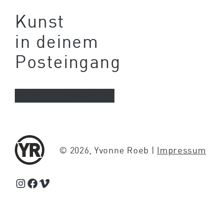
Kunst
in deinem
Posteingang
Newsletter abonnieren
© 2026, Yvonne Roeb |
Impressum
Schaue Feed, Reels und Storys auf Instagram von Yvonne Roeb
Facebook
Schaue Videos auf Vimeo über Yvonne Roeb