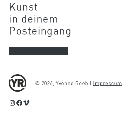
Kunst
in deinem
Posteingang
Newsletter abonnieren
© 2026, Yvonne Roeb |
Impressum
Schaue Feed, Reels und Storys auf Instagram von Yvonne Roeb
Facebook
Schaue Videos auf Vimeo über Yvonne Roeb