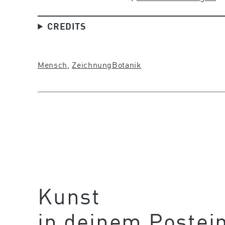
CREDITS
Mensch
, 
Zeichnung
Botanik
Kunst
in deinem Postei