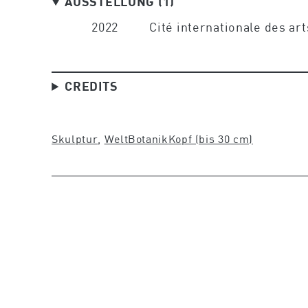
AUSSTELLUNG (1)
2022
Cité internationale des art
CREDITS
Skulptur
, 
Welt
Botanik
Kopf (bis 30 cm)