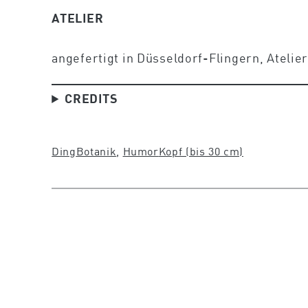
ATELIER
angefertigt in Düsseldorf-Flingern, Ateli
CREDITS
Ding
Botanik
, 
Humor
Kopf (bis 30 cm)