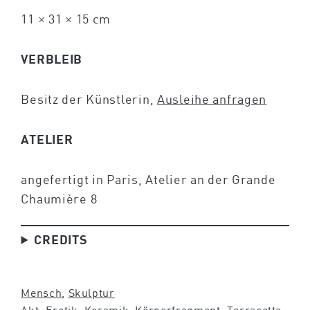
11 × 31 × 15 cm
VERBLEIB
Besitz der Künstlerin,
Ausleihe anfragen
ATELIER
angefertigt in Paris, Atelier an der Grande
Chaumière 8
CREDITS
Mensch
, 
Skulptur
Akt
, 
Erotik
, 
Keramik
, 
Körperfragment
, 
Terracotta