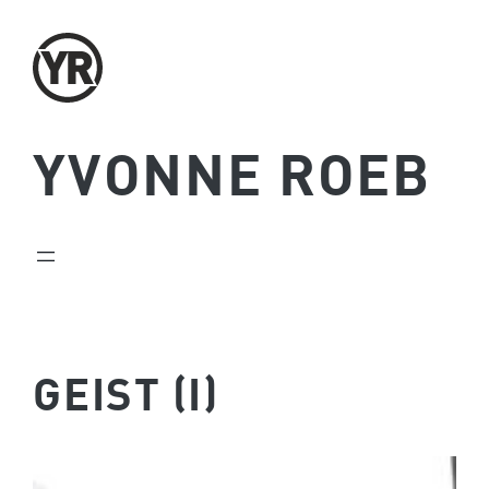
Zum
Inhalt
springen
YVONNE ROEB
GEIST (I)