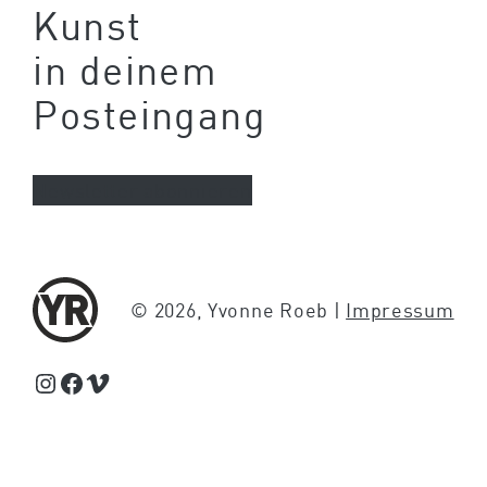
Kunst
in deinem
Posteingang
Newsletter abonnieren
© 2026, Yvonne Roeb |
Impressum
Schaue Feed, Reels und Storys auf Instagram von Yvonne Roeb
Facebook
Schaue Videos auf Vimeo über Yvonne Roeb