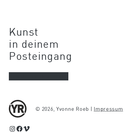
Kunst
in deinem
Posteingang
Newsletter abonnieren
© 2026, Yvonne Roeb |
Impressum
Schaue Feed, Reels und Storys auf Instagram von Yvonne Roeb
Facebook
Schaue Videos auf Vimeo über Yvonne Roeb