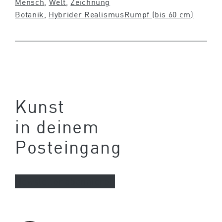
Mensch
, 
Welt
, 
Zeichnung
Botanik
, 
Hybrider Realismus
Rumpf (bis 60 cm)
Kunst
in deinem
Posteingang
Newsletter abonnieren