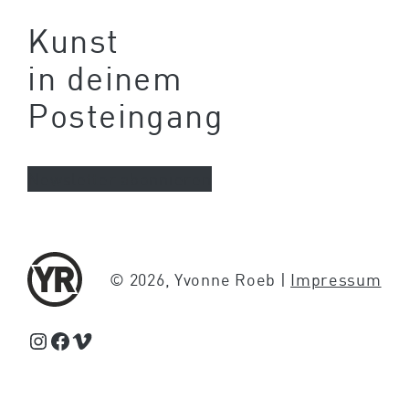
Kunst
in deinem
Posteingang
Newsletter abonnieren
© 2026, Yvonne Roeb |
Impressum
Schaue Feed, Reels und Storys auf Instagram von Yvonne Roeb
Facebook
Schaue Videos auf Vimeo über Yvonne Roeb