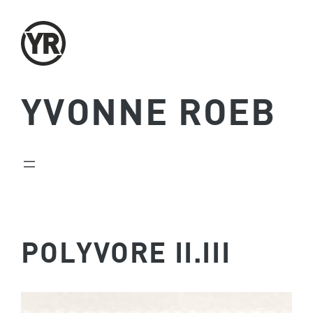
Zum
Inhalt
springen
YVONNE ROEB
POLYVORE II.III