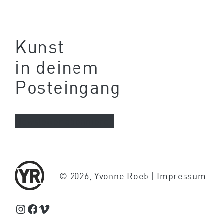
Kunst
in deinem
Posteingang
Newsletter abonnieren
© 2026, Yvonne Roeb |
Impressum
Schaue Feed, Reels und Storys auf Instagram von Yvonne Roeb
Facebook
Schaue Videos auf Vimeo über Yvonne Roeb