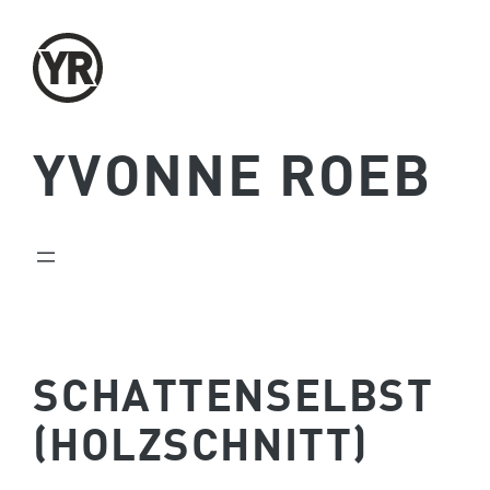
Zum
Inhalt
springen
YVONNE ROEB
SCHATTEN­SELBST
(HOLZSCHNITT)