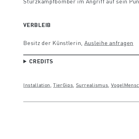
Sturzkampfbomber im Angriff auf sein Pun
VERBLEIB
Besitz der Künstlerin,
Ausleihe anfragen
CREDITS
Installation
, 
Tier
Gips
, 
Surrealismus
, 
Vogel
Mensc