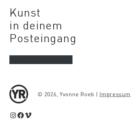
Kunst
in deinem
Posteingang
Newsletter abonnieren
© 2026, Yvonne Roeb |
Impressum
Schaue Feed, Reels und Storys auf Instagram von Yvonne Roeb
Facebook
Schaue Videos auf Vimeo über Yvonne Roeb