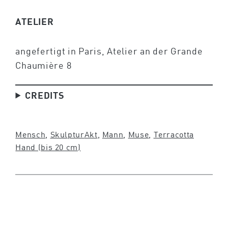
ATELIER
angefertigt in Paris, Atelier an der Grande
Chaumière 8
CREDITS
Mensch
, 
Skulptur
Akt
, 
Mann
, 
Muse
, 
Terracotta
Hand (bis 20 cm)