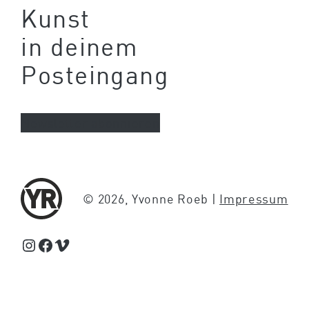
Kunst
in deinem
Posteingang
Newsletter abonnieren
© 2026, Yvonne Roeb |
Impressum
Schaue Feed, Reels und Storys auf Instagram von Yvonne Roeb
Facebook
Schaue Videos auf Vimeo über Yvonne Roeb