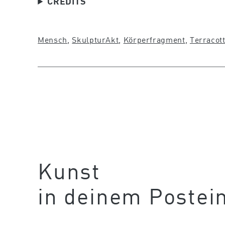
CREDITS
Mensch
, 
Skulptur
Akt
, 
Körperfragment
, 
Terracot
Kunst
in deinem Postei