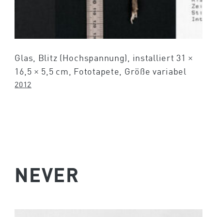
Glas, Blitz (Hochspannung), installiert 31 ×
16,5 × 5,5 cm, Fototapete, Größe variabel
2012
NEVER