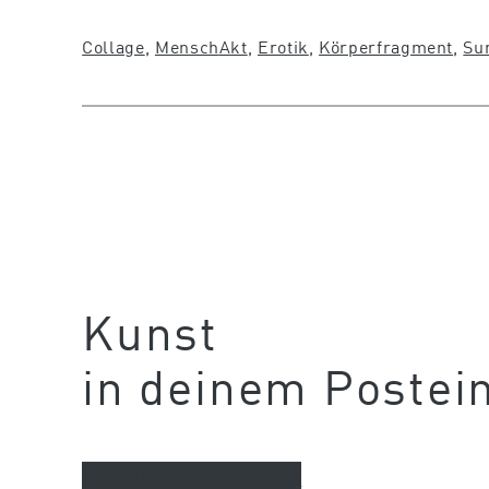
Collage
, 
Mensch
Akt
, 
Erotik
, 
Körperfragment
, 
Su
Kunst
in deinem Postei
Newsletter abonnieren