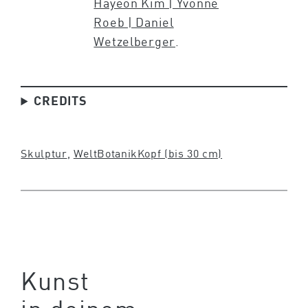
Hayeon Kim | Yvonne
Roeb | Daniel
Wetzelberger
.
CREDITS
Skulptur
, 
Welt
Botanik
Kopf (bis 30 cm)
Kunst