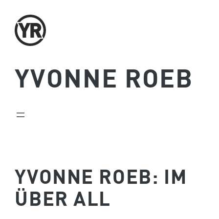
Zum
Inhalt
springen
YVONNE ROEB
YVONNE ROEB: IM
ÜBER ALL