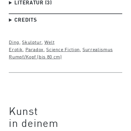
LITERATUR (3)
CREDITS
Ding
, 
Skulptur
, 
Welt
Erotik
, 
Paradox
, 
Science Fiction
, 
Surrealismus
Rumpf/Kopf (bis 80 cm)
Kunst
in deinem